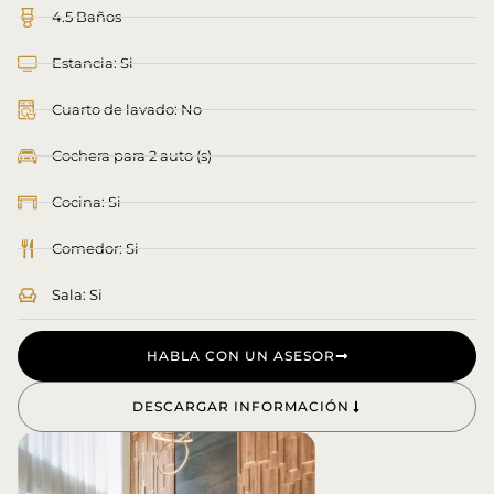
4.5 Baños
Estancia: Si
Cuarto de lavado: No
Cochera para 2 auto (s)
Cocina: Si
Comedor: Si
Sala: Si
HABLA CON UN ASESOR
DESCARGAR INFORMACIÓN