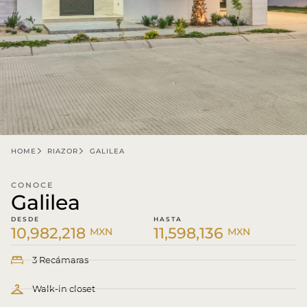
HOME
RIAZOR
GALILEA
CONOCE
Galilea
DESDE
HASTA
10,982,218
11,598,136
MXN
MXN
3 Recámaras
Walk-in closet