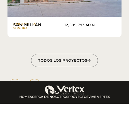
SAN MILLÁN
HERMOSILLO,
12,509,793 MXN
SONORA
TODOS LOS PROYECTOS
HOME
ACERCA DE NOSOTROS
PROYECTOS
VIVE VERTEX