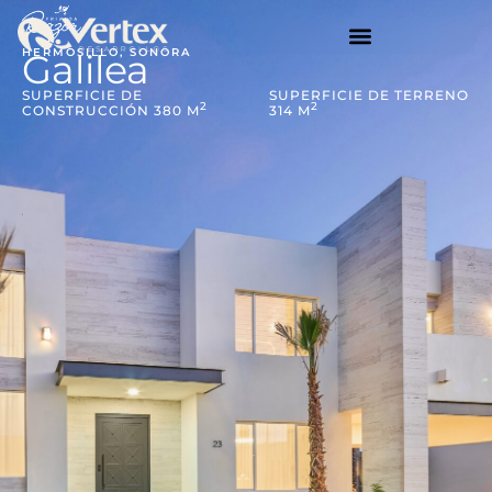
HERMOSILLO, SONORA
Galilea
SUPERFICIE DE
SUPERFICIE DE TERRENO
2
2
CONSTRUCCIÓN 380 M
314 M