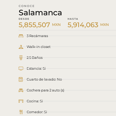
CONOCE
Salamanca
DESDE
HASTA
5,855,507
5,914,063
MXN
MXN
3 Recámaras
Walk-in closet
2.5 Baños
Estancia: Si
Cuarto de lavado: No
Cochera para 2 auto (s)
Cocina: Si
Comedor: Si