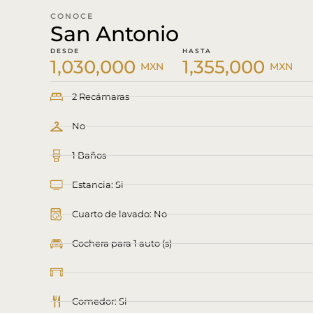
CONOCE
San Antonio
DESDE
HASTA
1,030,000
1,355,000
MXN
MXN
2 Recámaras
No
1 Baños
Estancia: Si
Cuarto de lavado: No
Cochera para 1 auto (s)
Comedor: Si