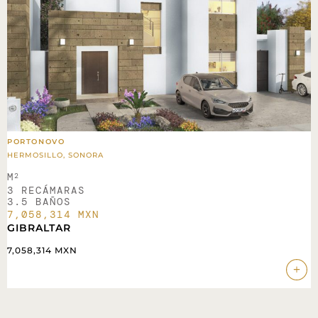
PORTONOVO
HERMOSILLO, SONORA
M
2
3 RECÁMARAS
3.5 BAÑOS
7,058,314 MXN
GIBRALTAR
7,058,314 MXN