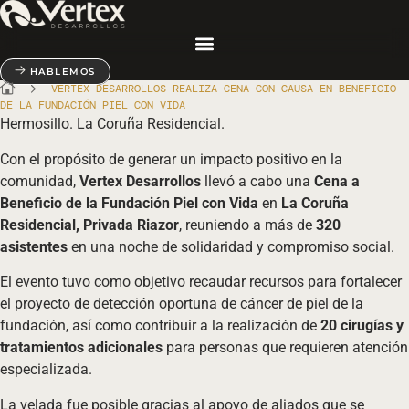
Ir
al
contenido
HABLEMOS
VERTEX DESARROLLOS REALIZA CENA CON CAUSA EN BENEFICIO
DE LA FUNDACIÓN PIEL CON VIDA
Hermosillo. La Coruña Residencial.
Con el propósito de generar un impacto positivo en la
comunidad,
Vertex Desarrollos
llevó a cabo una
Cena a
Beneficio de la Fundación Piel con Vida
en
La Coruña
Residencial, Privada Riazor
, reuniendo a más de
320
asistentes
en una noche de solidaridad y compromiso social.
El evento tuvo como objetivo recaudar recursos para fortalecer
el proyecto de detección oportuna de cáncer de piel de la
fundación, así como contribuir a la realización de
20 cirugías y
tratamientos adicionales
para personas que requieren atención
especializada.
La velada fue posible gracias al apoyo de aliados que se